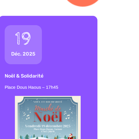
19
Déc. 2025
Noël & Solidarité
Place Dous Haous – 17h45