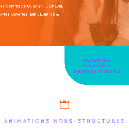
des Centres de Quartier : Carnaval,
Portes Ouvertes (juin), Enfance &
Accueil des
mercredis et
vacances scolaires

ANIMATIONS HORS-STRUCTURES