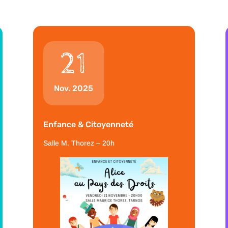
21
Nov. 2025
Enfance & Citoyenneté
Salle M. Thorez – 20h