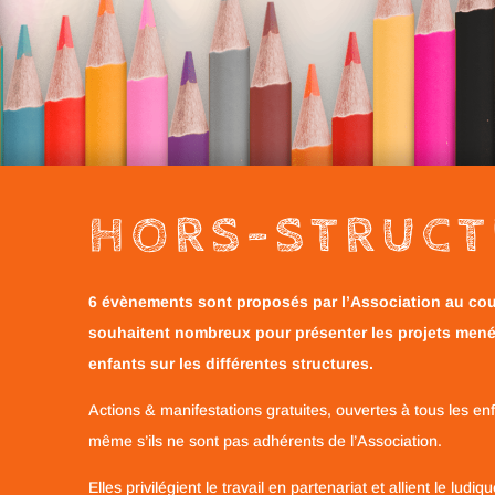
HORS-STRUCT
6 évènements sont proposés par l’Association au co
souhaitent nombreux pour présenter les projets men
enfants sur les différentes structures.
Actions & manifestations gratuites, ouvertes à tous les en
même s’ils ne sont pas adhérents de l’Association.
Elles privilégient le travail en partenariat et allient le ludi