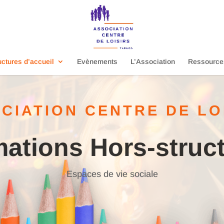
uctures d’accueil
Evènements
L’Association
Ressource
CIATION CENTRE DE LO
ations Hors-struc
Espaces de vie sociale