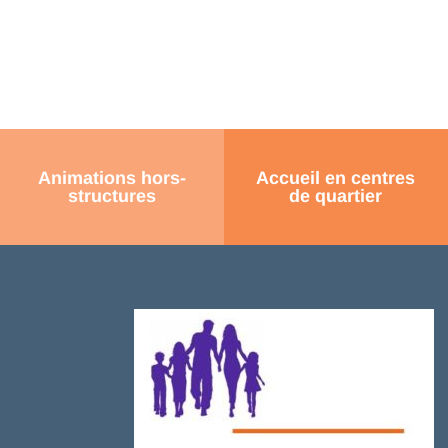
Animations hors-
Accueil en centres
structures
de quartier